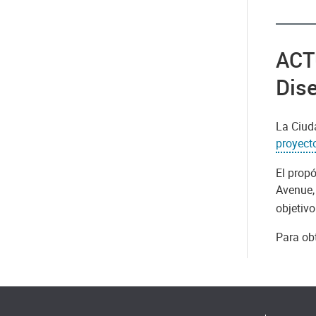
ACT
Dis
La Ciud
proyect
El prop
Avenue,
objetivo
Para ob