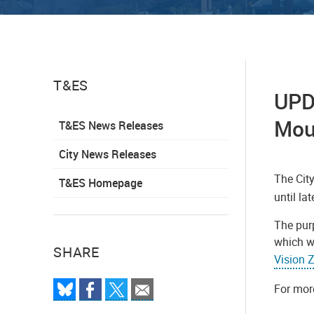
T&ES
UPDA
Mou
T&ES News Releases
City News Releases
The Cit
T&ES Homepage
until lat
The pur
which w
SHARE
Vision 
For more