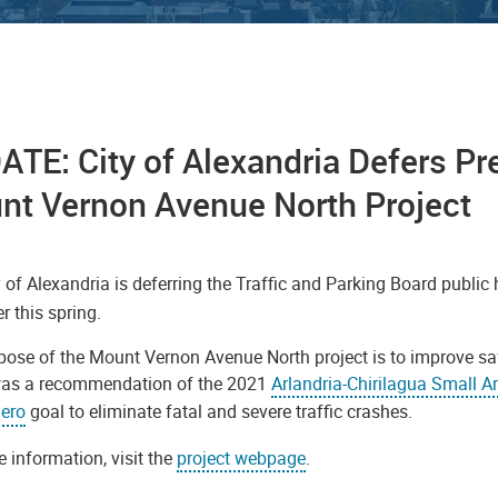
TE: City of Alexandria Defers Pr
nt Vernon Avenue North Project
y of Alexandria
is deferring the Traffic and Parking Board public
er this spring.
pose of the Mount Vernon Avenue North project is to improve sa
as a recommendation of the 2021
Arlandria-Chirilagua Small A
Zero
goal to eliminate fatal and severe traffic crashes.
 information, visit the
project webpage
.