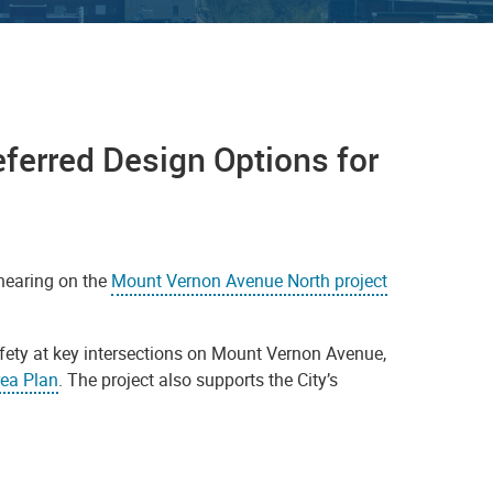
eferred Design Options for
 hearing on the
Mount Vernon Avenue North project
fety at key intersections on Mount Vernon Avenue,
rea Plan
. The project also supports the City’s