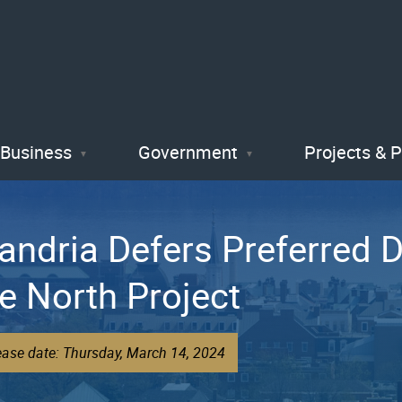
Skip
to
main
content
Business
Government
Projects & 
andria Defers Preferred D
 North Project
ease date: Thursday, March 14, 2024