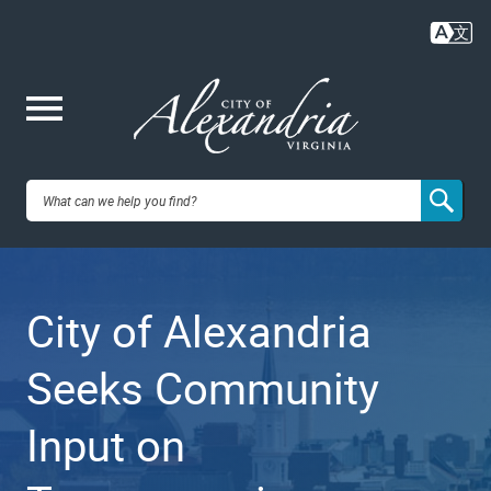
Skip
to
main
content
Me
City of
nu
Alexandria,
City of Alexandria
VA
Seeks Community
Input on