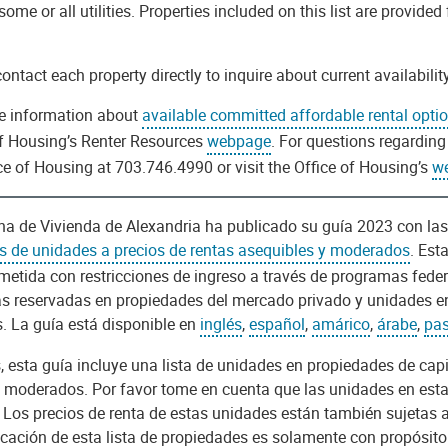
some or all utilities. Properties included on this list are provide
ontact each property directly to inquire about current availabilit
e information about
available committed affordable rental opti
of Housing’s Renter Resources
webpage
. For questions regardin
ce of Housing at 703.746.4990 or visit the Office of Housing’s
w
ina de Vivienda de Alexandria ha publicado su guía 2023 con las
s de unidades a precios de rentas asequibles y moderados
. Est
etida con restricciones de ingreso a través de programas federa
as reservadas en propiedades del mercado privado y unidades 
s.
La guía está disponible en
inglés
,
español
,
amárico
,
árabe
,
pa
 esta guía incluye una lista de unidades en propiedades de cap
a moderados. Por favor tome en cuenta que las unidades en esta
 Los precios de renta de estas unidades están también sujetas a
cación de esta lista de propiedades es solamente con propósito 