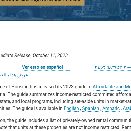
ediate Release: October 11, 2023
Ver esto en español
ይህንን በአማርኛ ይ
عرض هذا باللغة 
ice of Housing has released its 2023 guide to
Affordable and Mo
ria. The guide summarizes income-restricted committed affordab
 state, and local programs, including set-aside units in market-r
ties. The guide is available in
English
,
Spanish
,
Amharic
,
Ara
ion, the guide includes a list of privately-owned rental commun
ote that units at these properties are not income restricted. Re