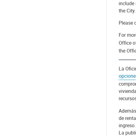
include 
the City.
Please c
For mor
Office 
the Offi
La Ofic
opcione
comprom
viviend
recurso
Además,
de rent
ingreso.
La publi