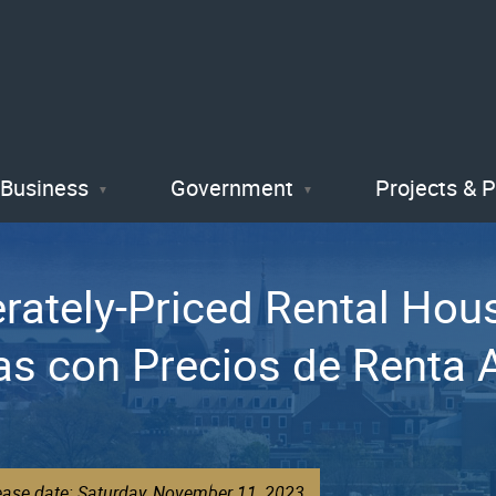
Skip
to
main
content
Business
Government
Projects & 
ately-Priced Rental Hous
as con Precios de Renta 
ease date: Saturday, November 11, 2023