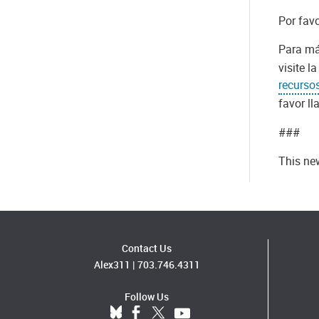
Por favo
Para má
visite l
recursos
favor ll
###
This new
Contact Us
Alex311
|
703.746.4311
Follow Us