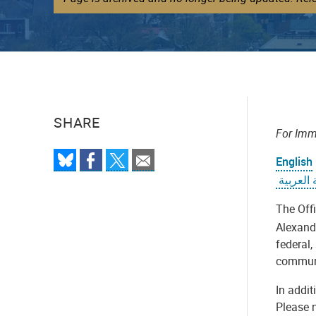
SHARE
For Imm
English
العربية
The Off
Alexand
federal,
communi
In addit
Please n